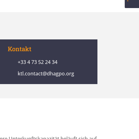
Kontakt
+33 4 73 52 24 34
ktl.contact@dhagpo.org
re Unterkunftskapazität beläuft sich auf