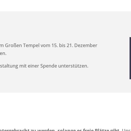
en im Großen Tempel vom 15. bis 21. Dezember
en.
staltung mit einer Spende unterstützen.
tergebracht zu werden, solange es freie Plätze gibt.
Unse