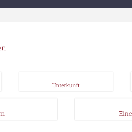
en
Unterkunft
am
Ein