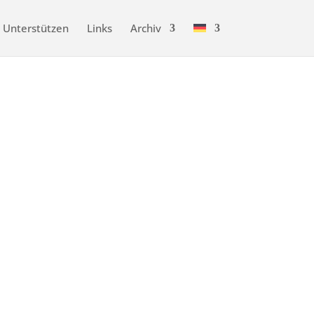
Unterstützen
Links
Archiv
Veranstaltung
agung des Kagyu Monlam in
Dhagpo Kundreul Ling
Vom 15. bis 21. Dezember 2025