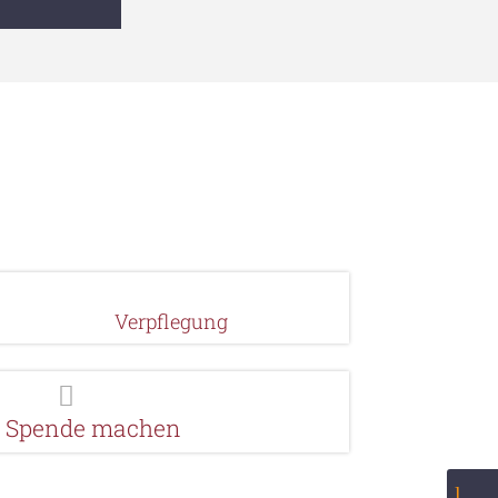
Verpflegung

e Spende machen
l