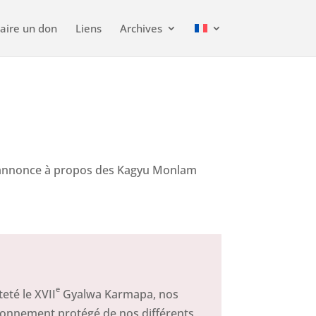
aire un don
Liens
Archives
 annonce à propos des Kagyu Monlam
e
eté le XVII
Gyalwa Karmapa, nos
ironnement protégé de nos différents