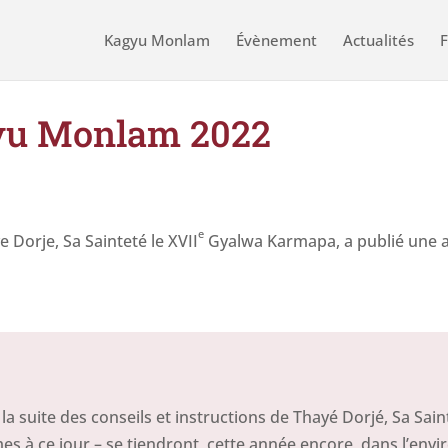
Kagyu Monlam
Évènement
Actualités
F
yu Monlam 2022
e
e Dorje, Sa Sainteté le XVII
Gyalwa Karmapa, a publié une
 suite des conseils et instructions de Thayé Dorjé, Sa Saint
s à ce jour – se tiendront, cette année encore, dans l’env