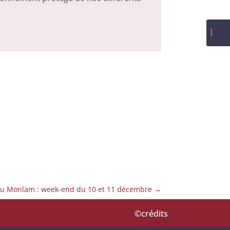
l
gyu Monlam : week-end du 10 et 11 décembre
→
©crédits